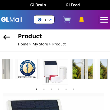
GLBrain
GLFeed
US
Product
Home
My Store
Product