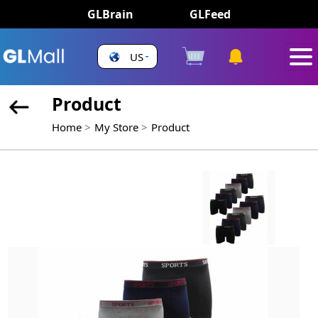
GLBrain
GLFeed
US
Product
Home
My Store
Product