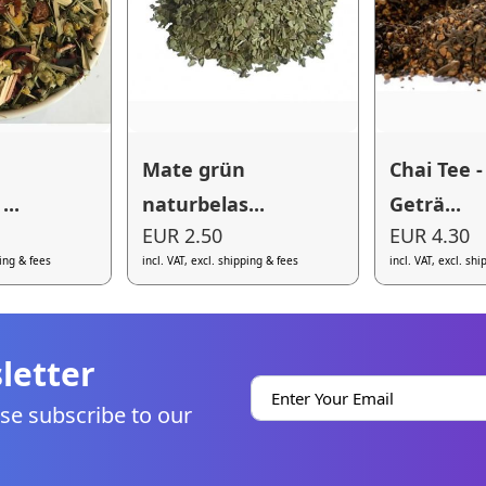
Mate grün
Chai Tee -
...
naturbelas...
Geträ...
EUR 2.50
EUR 4.30
ping & fees
incl. VAT, excl. shipping & fees
incl. VAT, excl. sh
letter
se subscribe to our