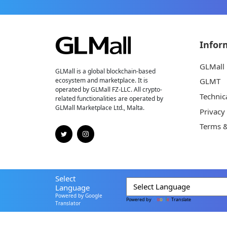
Infor
GLMall
GLMall is a global blockchain-based
ecosystem and marketplace. It is
GLMT
operated by GLMall FZ-LLC. All crypto-
Technic
related functionalities are operated by
GLMall Marketplace Ltd., Malta.
Privacy
Terms &
Select
Language
Powered by Google
Powered by
Translate
Translator