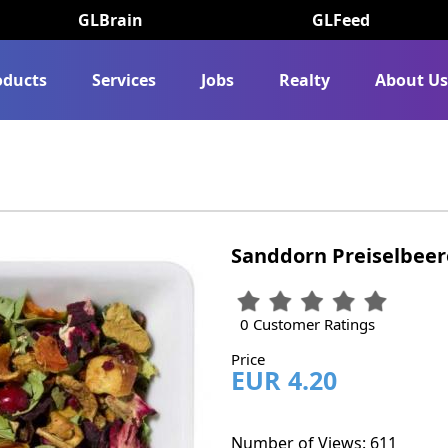
GLBrain
GLFeed
oducts
Services
Jobs
Realty
About U
Sanddorn Preiselbeer
0 Customer Ratings
Price
EUR 4.20
Number of Views: 611