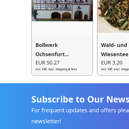
Bollwerk
Wald- und
Ochsenfurt...
Wiesentee 
EUR 50.27
EUR 3.20
incl. VAT, excl. shipping & fees
incl. VAT, excl. ship
Subscribe to Our News
For frequent updates and offers plea
newsletter!