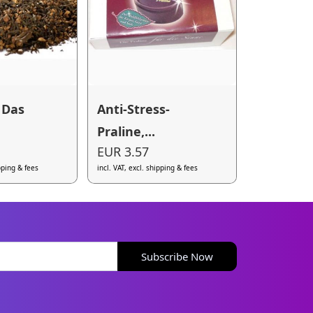
 Das
Anti-Stress-
Praline,...
EUR 3.57
ipping & fees
incl. VAT, excl. shipping & fees
Subscribe Now