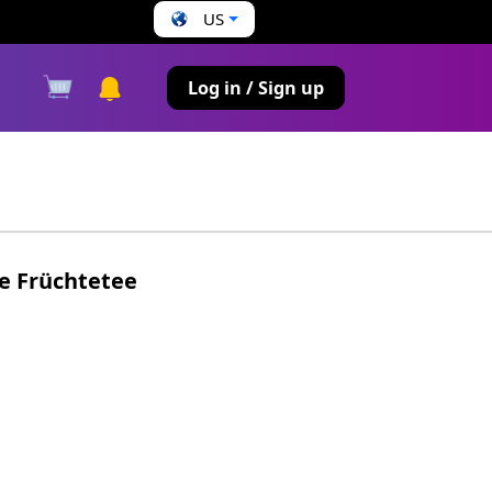
US
s
Log in / Sign up
e Früchtetee