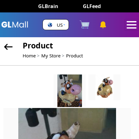
GLBrain
GLFeed
US
Product
Home
My Store
Product