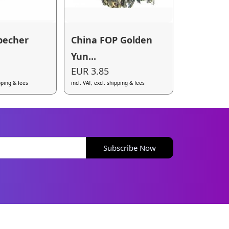
becher
China FOP Golden
Yun...
EUR 3.85
ipping & fees
incl. VAT, excl. shipping & fees
Subscribe Now