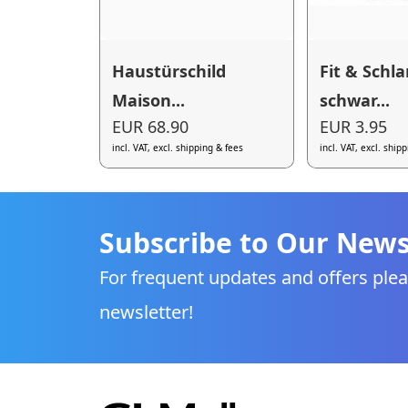
Haustürschild
Fit & Schl
Maison...
schwar...
EUR 68.90
EUR 3.95
incl. VAT, excl. shipping & fees
incl. VAT, excl. ship
Subscribe to Our News
For frequent updates and offers plea
newsletter!