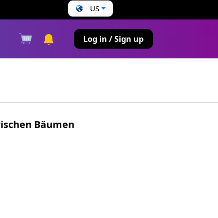
US
s
Log in / Sign up
zwischen Bäumen