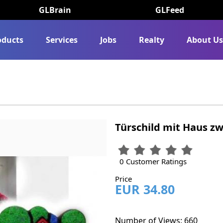
GLBrain
GLFeed
oducts
Services
Jobs
Realty
About U
Türschild mit Haus 
0 Customer Ratings
Price
EUR 34.80
Number of Views: 660