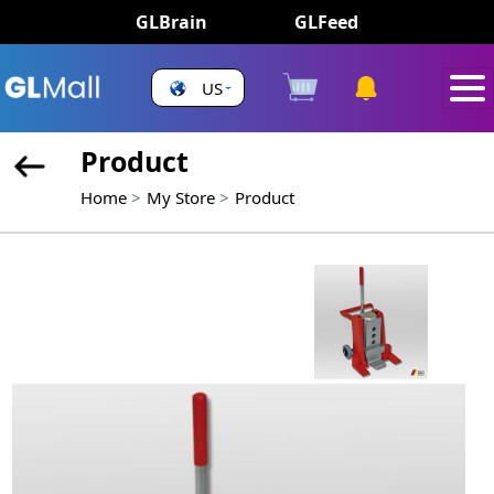
GLBrain
GLFeed
US
Product
Home
My Store
Product