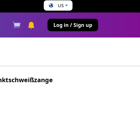
US
s
Log in / Sign up
nktschweißzange