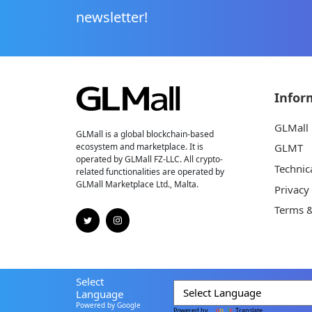
newsletter!
Infor
GLMall
GLMall is a global blockchain-based
ecosystem and marketplace. It is
GLMT
operated by GLMall FZ-LLC. All crypto-
Technic
related functionalities are operated by
GLMall Marketplace Ltd., Malta.
Privacy
Terms &
Select
Language
Powered by Google
Powered by
Translate