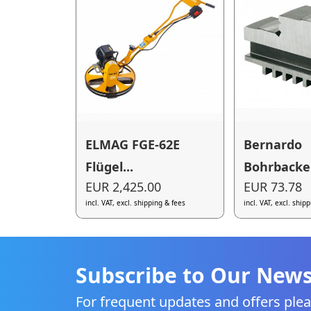
ELMAG FGE-62E
Bernardo
Flügel...
Bohrbacken
EUR 2,425.00
EUR 73.78
incl. VAT, excl. shipping & fees
incl. VAT, excl. ship
Subscribe to Our News
For frequent updates and offers plea