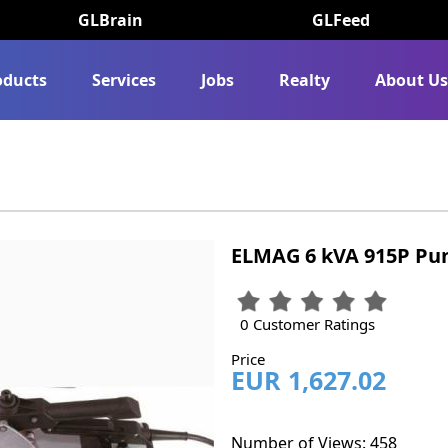
GLBrain
GLFeed
oducts
Services
Jobs
Realty
About U
ELMAG 6 kVA 915P Pu
0 Customer Ratings
Price
EUR 1,627.02
Number of Views: 458