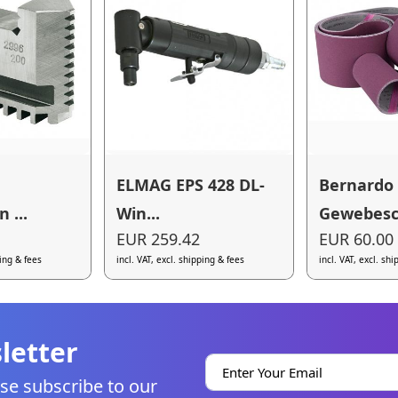
ELMAG EPS 428 DL-
Bernardo
 ...
Win...
Gewebesch
EUR 259.42
EUR 60.00
ping & fees
incl. VAT, excl. shipping & fees
incl. VAT, excl. sh
letter
se subscribe to our