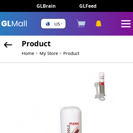
GLBrain
GLFeed
US
Product
Home
My Store
Product