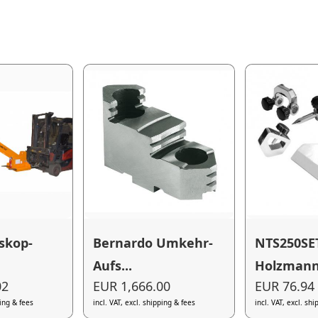
skop-
Bernardo Umkehr-
NTS250SE
Aufs...
Holzmann 
02
EUR 1,666.00
EUR 76.94
ping & fees
incl. VAT, excl. shipping & fees
incl. VAT, excl. sh