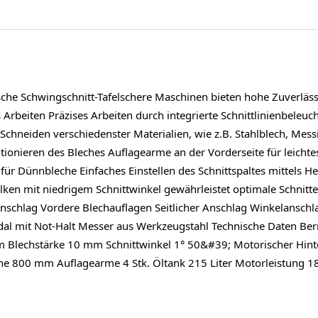
he Schwingschnitt-Tafelschere Maschinen bieten hohe Zuverlässig
Arbeiten Präzises Arbeiten durch integrierte Schnittlinienbeleuc
 Schneiden verschiedenster Materialien, wie z.B. Stahlblech, Mess
tionieren des Bleches Auflagearme an der Vorderseite für leicht
 für Dünnbleche Einfaches Einstellen des Schnittspaltes mittels 
en mit niedrigem Schnittwinkel gewährleistet optimale Schnitte
nschlag Vordere Blechauflagen Seitlicher Anschlag Winkelanschl
al mit Not-Halt Messer aus Werkzeugstahl Technische Daten Be
mm Blechstärke 10 mm Schnittwinkel 1° 50&#39; Motorischer Hin
öhe 800 mm Auflagearme 4 Stk. Öltank 215 Liter Motorleistung
g