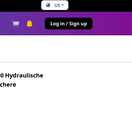
US
s
Log in / Sign up
10 Hydraulische
schere