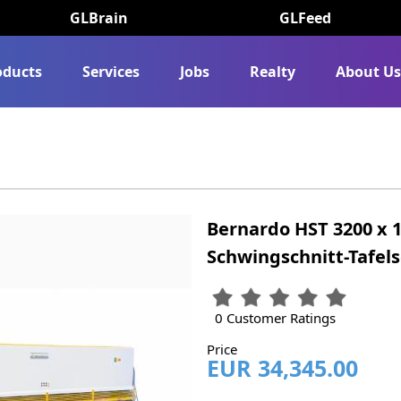
GLBrain
GLFeed
oducts
Services
Jobs
Realty
About U
Bernardo HST 3200 x 
Schwingschnitt-Tafel
0 Customer Ratings
Price
EUR 34,345.00