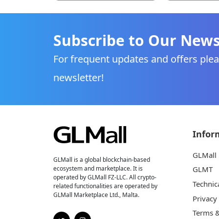
Subscribe to Our News
For frequent updates and offers plea
newsletter!
Infor
GLMall
GLMall is a global blockchain-based
ecosystem and marketplace. It is
GLMT
operated by GLMall FZ-LLC. All crypto-
Technic
related functionalities are operated by
GLMall Marketplace Ltd., Malta.
Privacy
Terms &