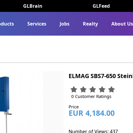
GLBrain
GLFeed
oducts
Services
Jobs
Realty
About U
ELMAG SBS7-650 Stei
0 Customer Ratings
Price
EUR 4,184.00
Number of Views: 437