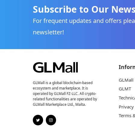
Subscribe to Our News
For frequent updates and offers plea
newsletter!
Infor
GLMall
GLMall is a global blockchain-based
ecosystem and marketplace. It is
GLMT
operated by GLMall FZ-LLC. All crypto-
Technic
related functionalities are operated by
GLMall Marketplace Ltd., Malta.
Privacy
Terms &