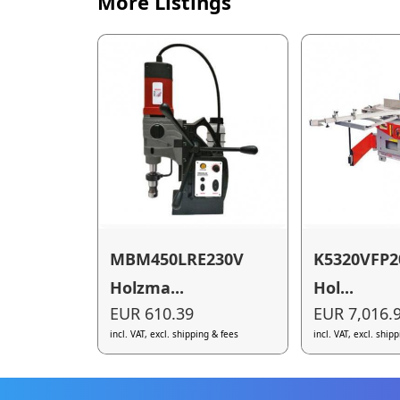
More Listings
MBM450LRE230V
K5320VFP2
Holzma...
Hol...
EUR 610.39
EUR 7,016.
incl. VAT, excl. shipping & fees
incl. VAT, excl. ship