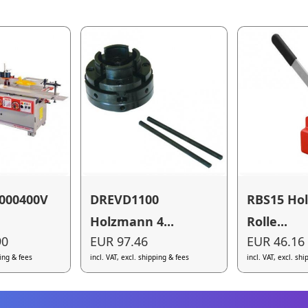
000400V
DREVD1100
RBS15 Ho
Holzmann 4...
Rolle...
90
EUR 97.46
EUR 46.16
ping & fees
incl. VAT, excl. shipping & fees
incl. VAT, excl. sh