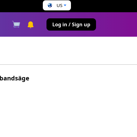
US
s
Log in / Sign up
nbandsäge