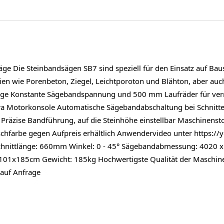
 Die Steinbandsägen SB7 sind speziell für den Einsatz auf Bauste
lien wie Porenbeton, Ziegel, Leichtporoton und Blähton, aber au
ge Konstante Sägebandspannung und 500 mm Laufräder für verri
xtra Motorkonsole Automatische Sägebandabschaltung bei Schnit
räzise Bandführung, auf die Steinhöhe einstellbar Maschinensto
schfarbe gegen Aufpreis erhältlich Anwendervideo unter https:
chnittlänge: 660mm Winkel: 0 - 45° Sägebandabmessung: 402
1x185cm Gewicht: 185kg Hochwertigste Qualität der Maschinen 
auf Anfrage