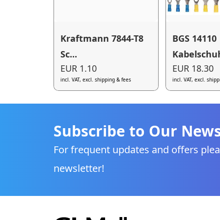
Kraftmann 7844-T8
BGS 14110
Sc...
Kabelschuh
EUR 1.10
EUR 18.30
incl. VAT, excl. shipping & fees
incl. VAT, excl. ship
Subscribe to Our News
For frequent updates and offers plea
newsletter!