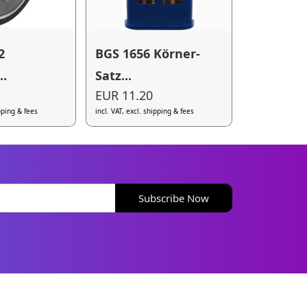
2
BGS 1656 Körner-
..
Satz...
EUR 11.20
ipping & fees
incl. VAT, excl. shipping & fees
Subscribe Now