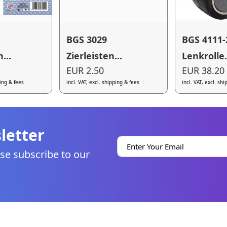
BGS 3029
BGS 4111-
...
Zierleisten...
Lenkrolle.
EUR 2.50
EUR 38.20
ping & fees
incl. VAT, excl. shipping & fees
incl. VAT, excl. sh
letter
se subscribe to our