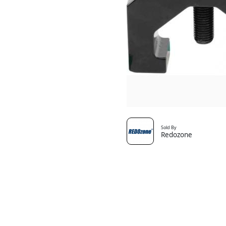
Sold By
Redozone