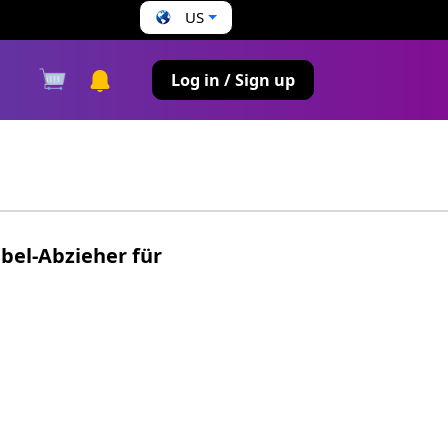
US
s
Log in / Sign up
bel-Abzieher für