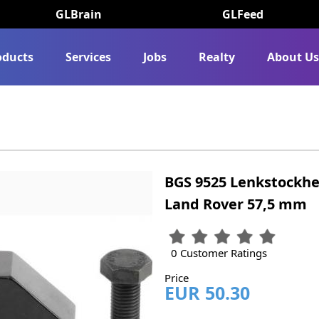
GLBrain
GLFeed
oducts
Services
Jobs
Realty
About U
BGS 9525 Lenkstockhe
Land Rover 57,5 mm
0 Customer Ratings
Price
EUR 50.30