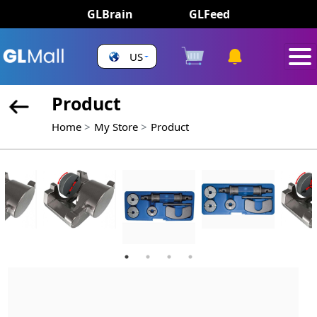
GLBrain
GLFeed
US
Product
Home
My Store
Product