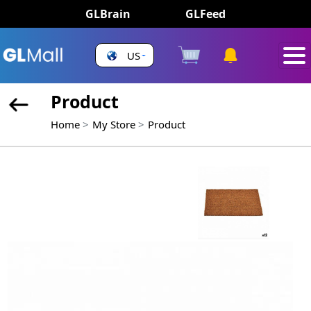
GLBrain
GLFeed
US
Product
Home
My Store
Product