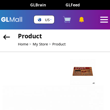
GLBrain
GLFeed
US
Product
Home
My Store
Product