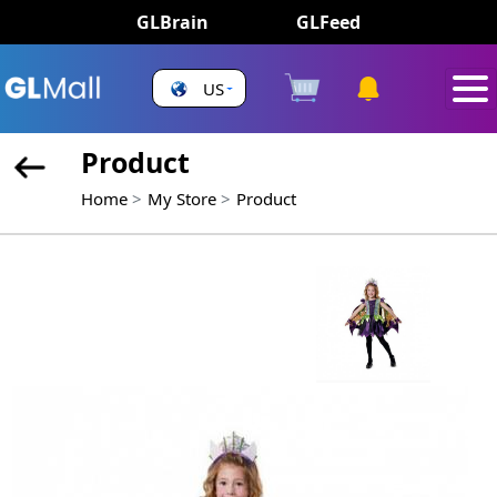
GLBrain
GLFeed
US
Product
Home
My Store
Product