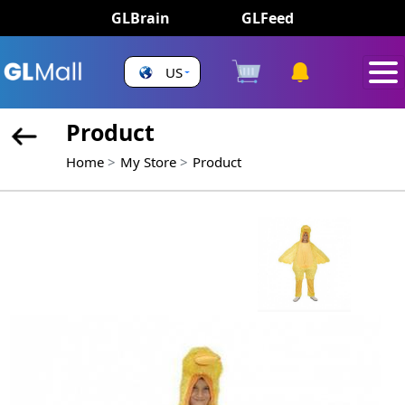
GLBrain
GLFeed
US
Product
Home
My Store
Product