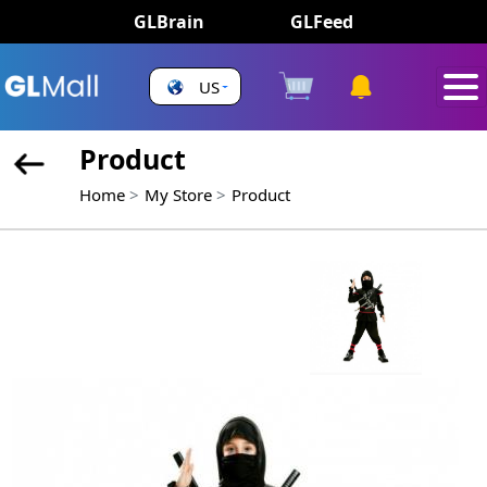
GLBrain
GLFeed
US
Product
Home
My Store
Product