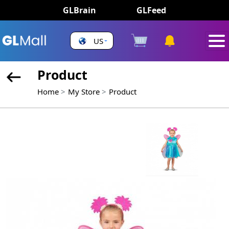
GLBrain
GLFeed
US
Product
Home
My Store
Product