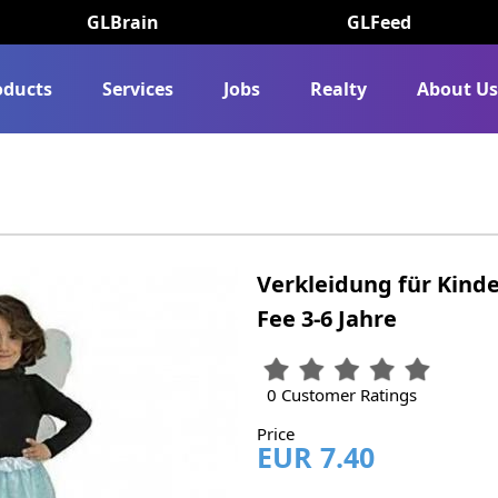
GLBrain
GLFeed
oducts
Services
Jobs
Realty
About U
Verkleidung für Kind
Fee 3-6 Jahre
0 Customer Ratings
Price
EUR 7.40