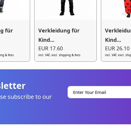
g für
Verkleidung für
Verkleidu
Kind...
Kind...
EUR 17.60
EUR 26.10
ping & fees
incl. VAT, excl. shipping & fees
incl. VAT, excl. sh
letter
se subscribe to our