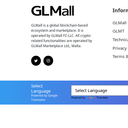
Infor
GLMall
GLMall is a global blockchain-based
ecosystem and marketplace. It is
GLMT
operated by GLMall FZ-LLC. All crypto-
Technic
related functionalities are operated by
GLMall Marketplace Ltd., Malta.
Privacy
Terms &
Select
Language
Powered by Google
Powered by
Translate
Translator