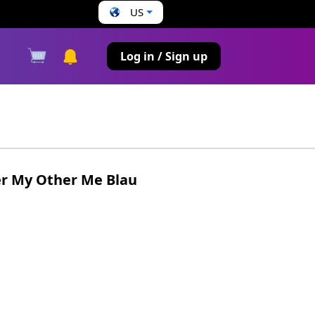
US
s
Log in / Sign up
er My Other Me Blau