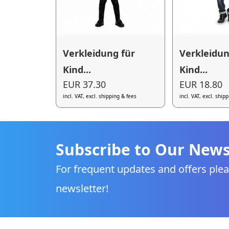
Verkleidung für
Verkleidun
Kind...
Kind...
EUR 37.30
EUR 18.80
incl. VAT, excl. shipping & fees
incl. VAT, excl. ship
Subscribe to Our News
For frequent updates and offers plea
newsletter!