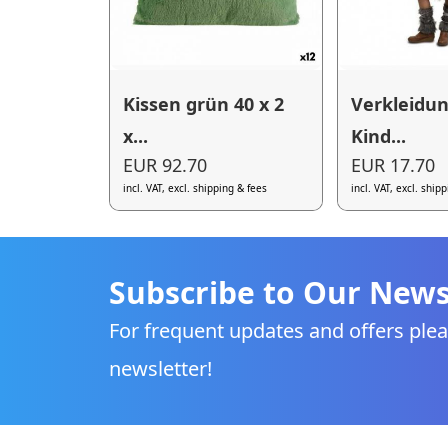
Kissen grün 40 x 2
Verkleidun
x...
Kind...
EUR 92.70
EUR 17.70
incl. VAT, excl. shipping & fees
incl. VAT, excl. ship
Subscribe to Our News
For frequent updates and offers plea
newsletter!