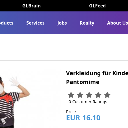
GLBrain
GLFeed
oducts
Services
Jobs
Realty
About U
Verkleidung für Kind
Pantomime
0 Customer Ratings
Price
EUR 16.10