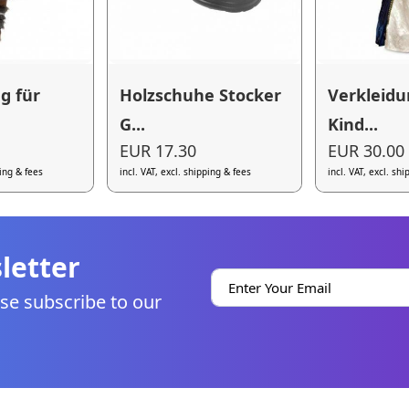
g für
Holzschuhe Stocker
Verkleidu
G...
Kind...
EUR 17.30
EUR 30.00
ping & fees
incl. VAT, excl. shipping & fees
incl. VAT, excl. sh
letter
se subscribe to our