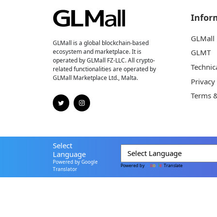
Infor
GLMall
GLMall is a global blockchain-based
ecosystem and marketplace. It is
GLMT
operated by GLMall FZ-LLC. All crypto-
Technic
related functionalities are operated by
GLMall Marketplace Ltd., Malta.
Privacy
Terms &
Select
Language
Powered by Google
Powered by
Translate
Translator