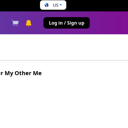
US
s
Log in / Sign up
er My Other Me