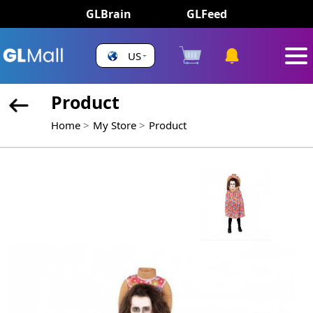
GLBrain
GLFeed
US
Product
Home
My Store
Product