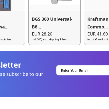
BGS 360 Universal-
Kraftman
a...
Bö...
Commo...
EUR 28.20
EUR 41.60
ping & fees
incl. VAT, excl. shipping & fees
incl. VAT, excl. sh
letter
se subscribe to our