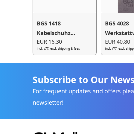
BGS 1418
BGS 4028
Kabelschuhz...
Werkstattw
EUR 16.30
EUR 40.80
incl. VAT, excl. shipping & fees
incl. VAT, excl. ship
Subscribe to Our News
For frequent updates and offers plea
newsletter!