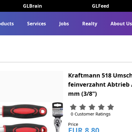
GLBrain
GLFeed
oducts
Services
Jobs
Realty
About U
Kraftmann 518 Umsch
feinverzahnt Abtrieb
mm (3/8")
0 Customer Ratings
Price
EUR 8.80