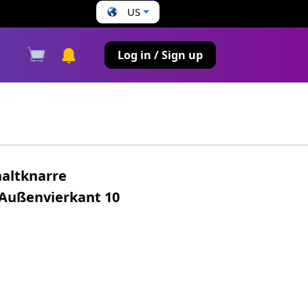
US
s
Log in / Sign up
altknarre
 Außenvierkant 10