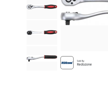
Sold By
Redozone