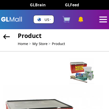
GLBrain
GLFeed
US
Product
Home
My Store
Product