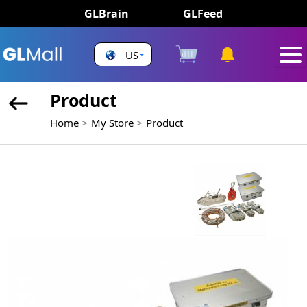
GLBrain
GLFeed
US
Product
Home
My Store
Product