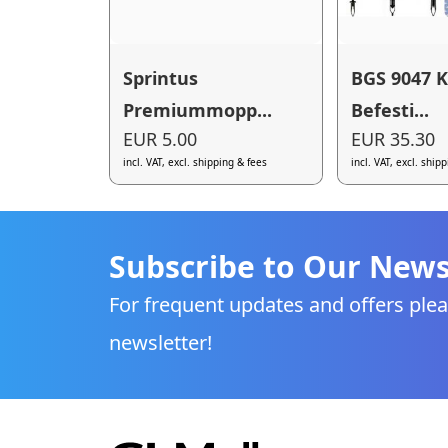
Sprintus
BGS 9047 K
Premiummopp...
Befesti...
EUR 5.00
EUR 35.30
incl. VAT, excl. shipping & fees
incl. VAT, excl. ship
Subscribe to Our News
For frequent updates and offers plea
newsletter!