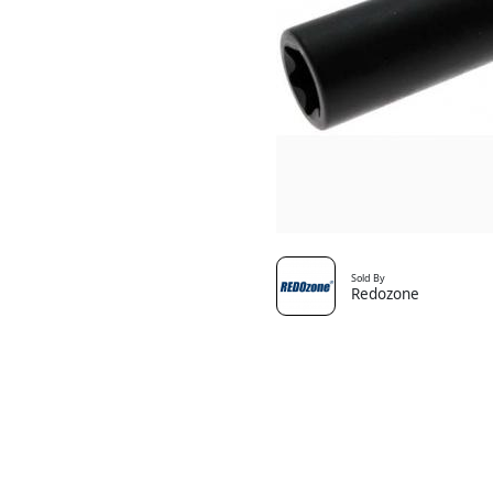
Sold By
Redozone