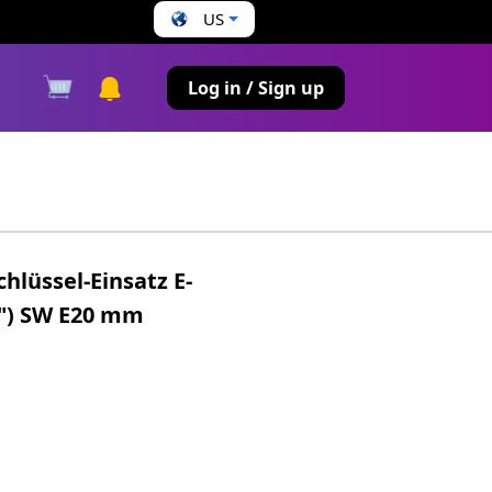
US
s
Log in / Sign up
hlüssel-Einsatz E-
/4") SW E20 mm