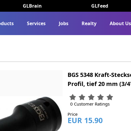
GLBrain
GLFeed
oducts
Services
Jobs
Realty
About U
BGS 5348 Kraft-Stecksc
Profil, tief 20 mm (3
0 Customer Ratings
Price
EUR 15.90