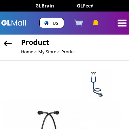
GLBrain
GLFeed
US
Product
Home
My Store
Product