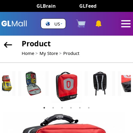
GLBrain
GLFeed
US
Product
Home
My Store
Product