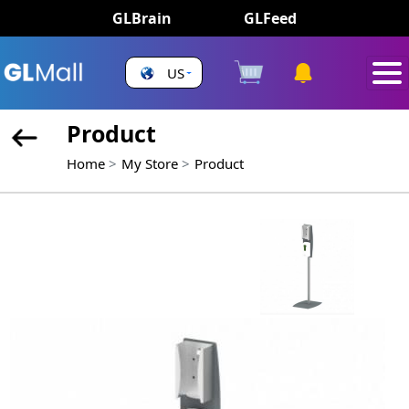
GLBrain
GLFeed
US
Product
Home
My Store
Product