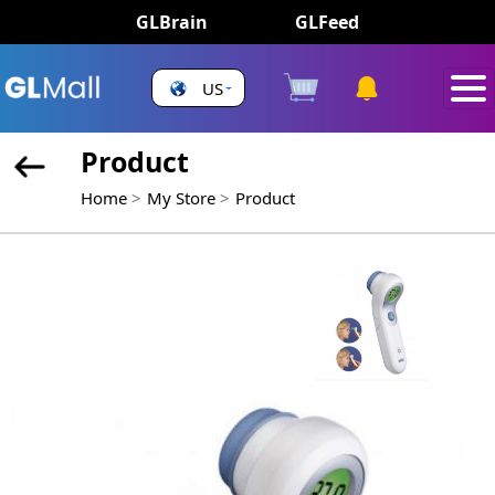
GLBrain
GLFeed
US
Product
Home
My Store
Product