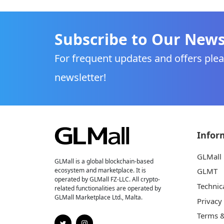
Subscribe to Our News
For frequent updates and offers plea
newsletter!
Infor
GLMall
GLMall is a global blockchain-based
ecosystem and marketplace. It is
GLMT
operated by GLMall FZ-LLC. All crypto-
Technic
related functionalities are operated by
GLMall Marketplace Ltd., Malta.
Privacy
Terms &