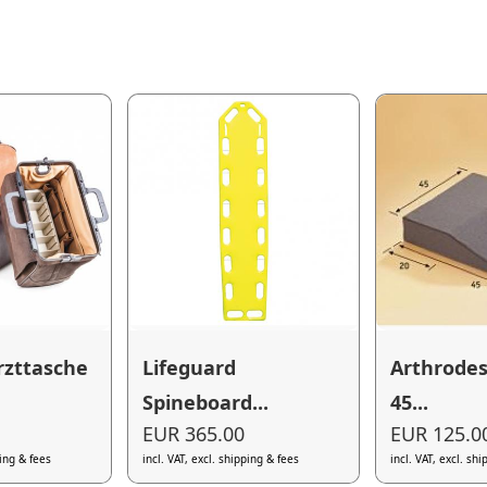
rzttasche
Lifeguard
Arthrodes
Spineboard...
45...
EUR 365.00
EUR 125.0
ping & fees
incl. VAT, excl. shipping & fees
incl. VAT, excl. sh