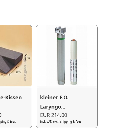
e-Kissen
kleiner F.O.
Laryngo...
0
EUR 214.00
ipping & fees
incl. VAT, excl. shipping & fees