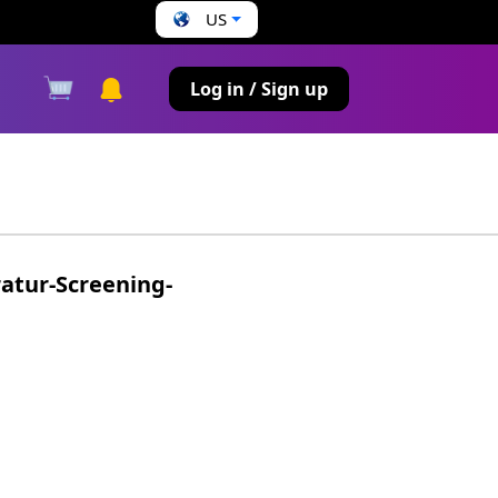
US
s
Log in / Sign up
atur-Screening-