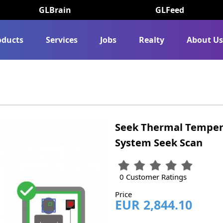
GLBrain
GLFeed
oducts
Services
Jobs
Realty
About U
Seek Thermal Temper
System Seek Scan
0 Customer Ratings
Price
EUR 2,844.10