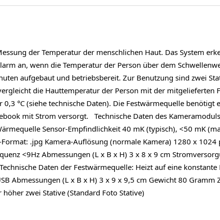
Messung der Temperatur der menschlichen Haut. Das System erken
larm an, wenn die Temperatur der Person über dem Schwellenwert
uten aufgebaut und betriebsbereit. Zur Benutzung sind zwei Stat
ergleicht die Hauttemperatur der Person mit der mitgelieferten
0,3 °C (siehe technische Daten). Die Festwärmequelle benötigt
book mit Strom versorgt. Technische Daten des Kameramoduls:
Wärmequelle Sensor-Empfindlichkeit 40 mK (typisch), <50 mK (m
-Format: .jpg Kamera-Auflösung (normale Kamera) 1280 x 1024 px H
frequenz <9Hz Abmessungen (L x B x H) 3 x 8 x 9 cm Stromversor
chnische Daten der Festwärmequelle: Heizt auf eine konstante
B Abmessungen (L x B x H) 3 x 9 x 9,5 cm Gewicht 80 Gramm Zum
öher zwei Stative (Standard Foto Stative)