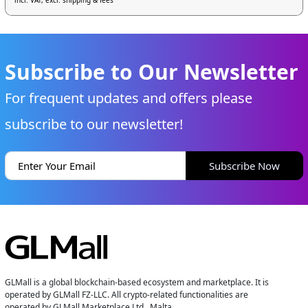
incl. VAT, excl. shipping & fees
Subscribe to Our Newsletter
For frequent updates and offers please
subscribe to our newsletter!
Subscribe Now
GLMall is a global blockchain-based ecosystem and marketplace. It is
operated by GLMall FZ-LLC. All crypto-related functionalities are
operated by GLMall Marketplace Ltd., Malta.