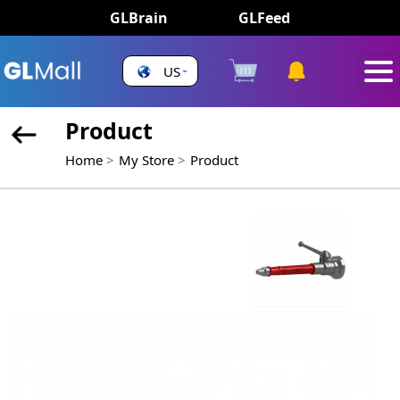
GLBrain
GLFeed
US
Product
Home
My Store
Product