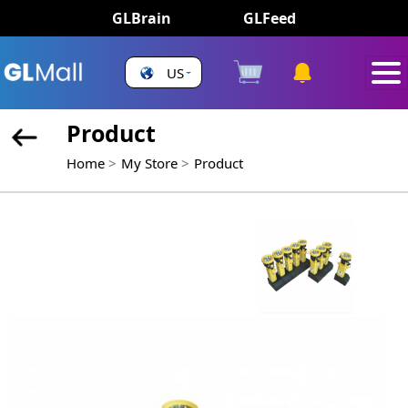
GLBrain
GLFeed
US
Product
Home
My Store
Product