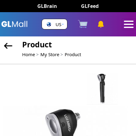
GLBrain
GLFeed
US
Product
Home
My Store
Product