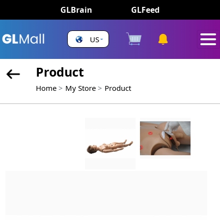
GLBrain
GLFeed
US
Product
Home
My Store
Product