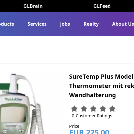
GLBrain
GLFeed
oducts
Services
Jobs
Realty
About U
SureTemp Plus Modell
Thermometer mit rek
Wandhalterung
0 Customer Ratings
Price
EUR 225.00