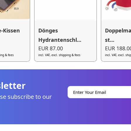
e-Kissen
Dönges
Doppelma
Hydrantenschl...
st...
EUR 87.00
EUR 188.0
ping & fees
incl. VAT, excl. shipping & fees
incl. VAT, excl. sh
letter
se subscribe to our