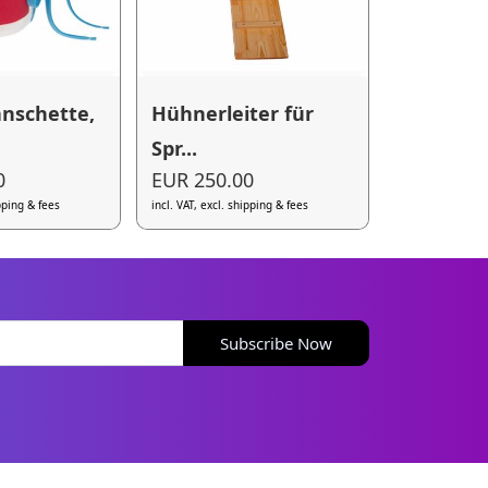
nschette,
Hühnerleiter für
Spr...
0
EUR 250.00
ipping & fees
incl. VAT, excl. shipping & fees
Subscribe Now