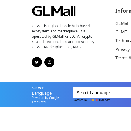
Infor
GLMall
GLMall is a global blockchain-based
ecosystem and marketplace. It is
GLMT
operated by GLMall FZ-LLC. All crypto-
Technic
related functionalities are operated by
GLMall Marketplace Ltd., Malta.
Privacy
Terms &
Select
Language
Powered by Google
Powered by
Translate
Translator