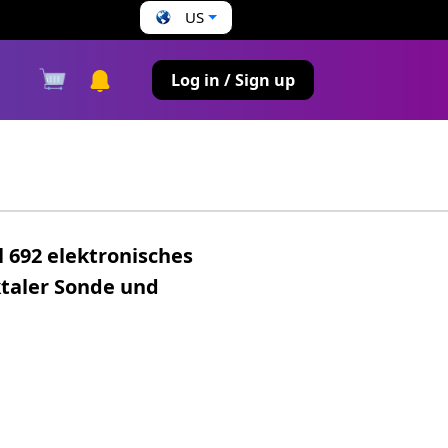
US
s
Log in / Sign up
 692 elektronisches
taler Sonde und