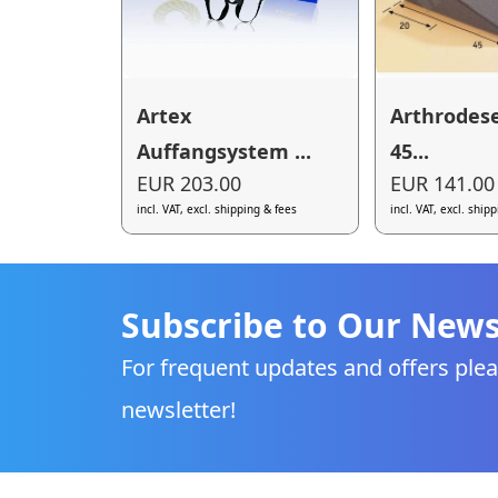
Artex
Arthrodes
Auffangsystem ...
45...
EUR 203.00
EUR 141.00
incl. VAT, excl. shipping & fees
incl. VAT, excl. ship
Subscribe to Our News
For frequent updates and offers plea
newsletter!