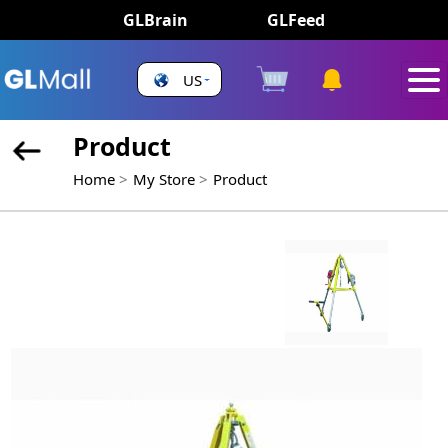
GLBrain
GLFeed
US
Product
Home
My Store
Product