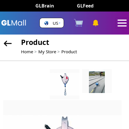
GLBrain
GLFeed
US
Product
Home
My Store
Product