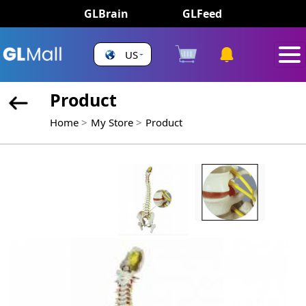
GLBrain
GLFeed
US
Product
Home
My Store
Product