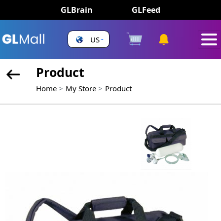
GLBrain
GLFeed
US
Product
Home
My Store
Product