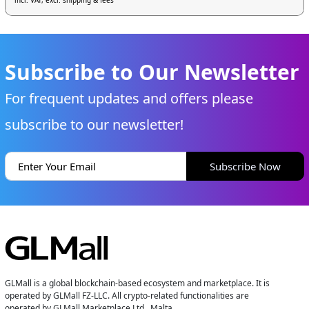
incl. VAT, excl. shipping & fees
Subscribe to Our Newsletter
For frequent updates and offers please
subscribe to our newsletter!
Subscribe Now
GLMall is a global blockchain-based ecosystem and marketplace. It is
operated by GLMall FZ-LLC. All crypto-related functionalities are
operated by GLMall Marketplace Ltd., Malta.