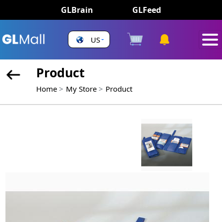
GLBrain
GLFeed
US
Product
Home
My Store
Product