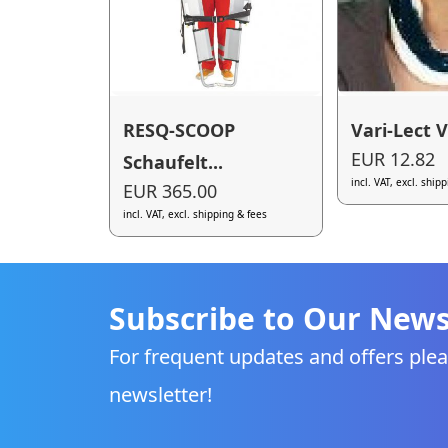
RESQ-SCOOP
Vari-Lect V
EUR 12.82
Schaufelt...
incl. VAT, excl. ship
EUR 365.00
incl. VAT, excl. shipping & fees
Subscribe to Our News
For frequent updates and offers plea
newsletter!