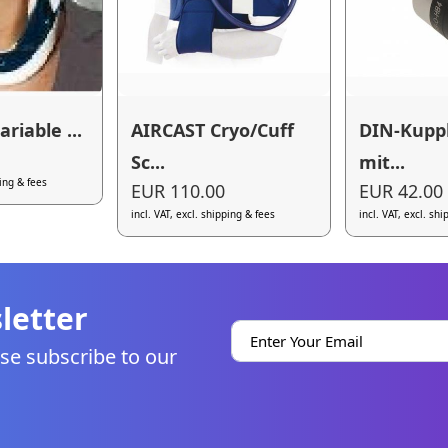
ariable ...
AIRCAST Cryo/Cuff
DIN-Kupp
Sc...
mit...
ping & fees
EUR 110.00
EUR 42.00
incl. VAT, excl. shipping & fees
incl. VAT, excl. sh
letter
se subscribe to our