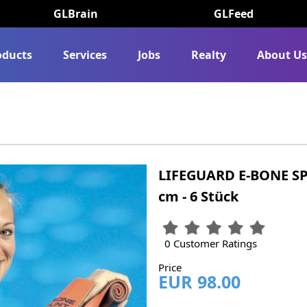
GLBrain
GLFeed
oducts
Services
Jobs
Realty
About U
LIFEGUARD E-BONE SPL
cm - 6 Stück
0 Customer Ratings
Price
EUR 98.00