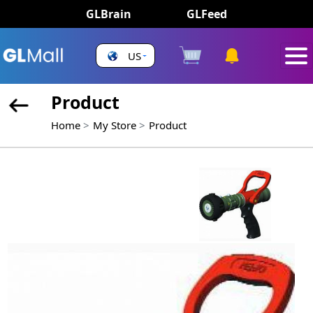
GLBrain
GLFeed
US
Product
Home
My Store
Product