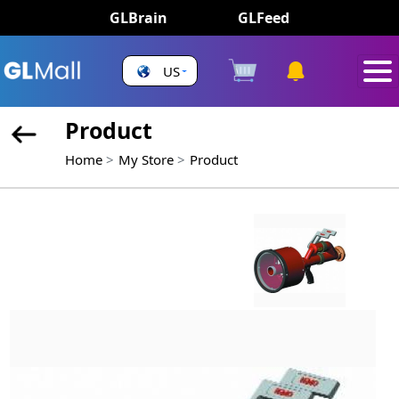
GLBrain
GLFeed
US
Product
Home
My Store
Product