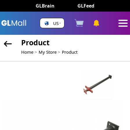
GLBrain
GLFeed
US
Product
Home
My Store
Product