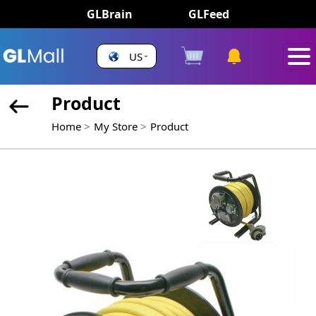
GLBrain
GLFeed
US
Product
Home
My Store
Product