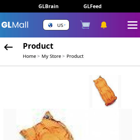
GLBrain
GLFeed
US
Product
Home
My Store
Product