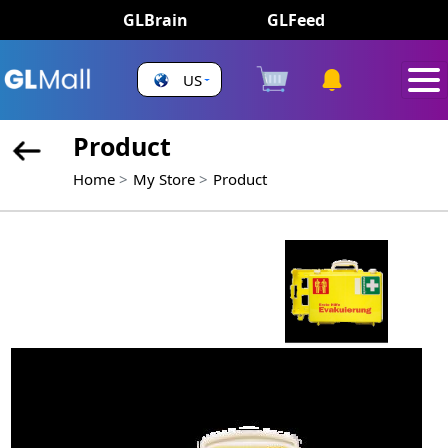
GLBrain
GLFeed
US
Product
Home
My Store
Product