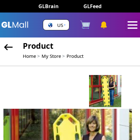
GLBrain
GLFeed
US
Product
Home
My Store
Product