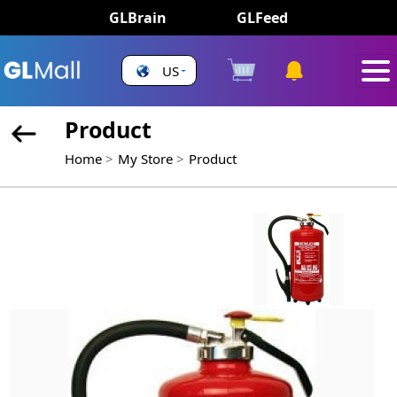
GLBrain
GLFeed
US
Product
Home
My Store
Product