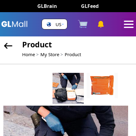
GLBrain
GLFeed
US
Product
Home
My Store
Product